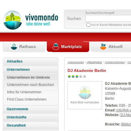
Suchwort/Suchbegriff
Suchen
nur in Kanal Marktplatz such
Rathaus
Marktplatz
Aktuell
Aktuelles
»vivomondo
/
»Marktplatz
/
»Unternehmen
/
»U
Unternehmen
DJ Akademie Berlin
Unternehmen im Umkreis
DJ Akademie Be
Unternehmen nach Branchen
Kaiserin-August
Infos für Unternehmer
10589
Berlin
First Class Unternehmen
Telefon:
030 - 2
Gastronomie
Email:
info@dj-
Website:
DJ Aka
Unterkünfte
Branche:
Bildu
Gesundheit