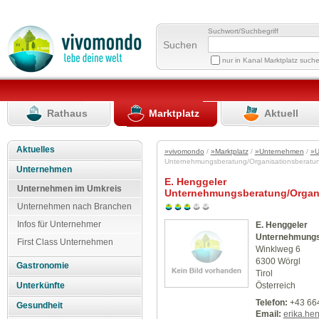
Suchwort/Suchbegriff
Suchen
nur in Kanal Marktplatz such
Rathaus
Marktplatz
Aktuell
Aktuelles
»vivomondo
/
»Marktplatz
/
»Unternehmen
/
»U
Unternehmungsberatung/Organisationsberatu
Unternehmen
E. Henggeler
Unternehmen im Umkreis
Unternehmungsberatung/Organi
Unternehmen nach Branchen
Infos für Unternehmer
E. Henggeler
Unternehmungsb
First Class Unternehmen
Winklweg 6
6300 Wörgl
Gastronomie
Tirol
Österreich
Unterkünfte
Telefon:
+43 664
Gesundheit
Email:
erika.he