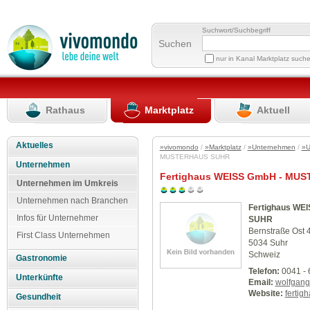
Suchwort/Suchbegriff
Suchen
nur in Kanal Marktplatz such
Rathaus
Marktplatz
Aktuell
Aktuelles
»vivomondo
/
»Marktplatz
/
»Unternehmen
/
»U
MUSTERHAUS SUHR
Unternehmen
Fertighaus WEISS GmbH - MU
Unternehmen im Umkreis
Unternehmen nach Branchen
Fertighaus W
Infos für Unternehmer
SUHR
Bernstraße Ost 
First Class Unternehmen
5034 Suhr
Schweiz
Gastronomie
Telefon:
0041 - 
Unterkünfte
Email:
wolfgang
Website:
fertig
Gesundheit