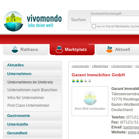
Suchwort/Suchbegriff
Suchen
nur in Kanal Marktplatz such
Rathaus
Marktplatz
Aktuell
Aktuelles
»vivomondo
/
»Marktplatz
/
»Unternehmen
/
»U
Unternehmen
Garant Immobilien GmbH
Unternehmen im Umkreis
Garant Immobi
Unternehmen nach Branchen
Täleswiesenstra
Infos für Unternehmer
72770 Reutling
Baden-Württem
First Class Unternehmen
Deutschland
Gastronomie
Telefon:
(07121)
Fax:
(07121) 51
Unterkünfte
Email:
tuebing
Website:
www.g
Gesundheit