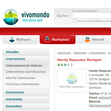
Suchwort/Suchbegriff
Suchen
nur in Kanal Marktplatz such
Rathaus
Marktplatz
Aktuell
Aktuelles
»vivomondo
/
»Marktplatz
/
»Unternehmen
/
»U
Unternehmen
Handy Reparatur Stuttgart
Unternehmen im Umkreis
Handy Reparatu
Unternehmen nach Branchen
Cannstatter Str.
Infos für Unternehmer
70734 Stuttgart
Baden-Württem
First Class Unternehmen
Germany
Gastronomie
Telefon:
0711-2
Email:
anfrage@
Unterkünfte
Website:
http://www.handy
Gesundheit