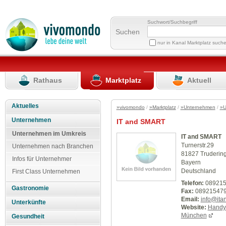
Suchwort/Suchbegriff
Suchen
nur in Kanal Marktplatz such
Rathaus
Marktplatz
Aktuell
Aktuelles
»vivomondo
/
»Marktplatz
/
»Unternehmen
/
»U
Unternehmen
IT and SMART
Unternehmen im Umkreis
IT and SMART
Turnerstr.29
Unternehmen nach Branchen
81827 Truderin
Infos für Unternehmer
Bayern
Deutschland
First Class Unternehmen
Telefon:
089215
Gastronomie
Fax:
08921547
Email:
info@ita
Unterkünfte
Website:
Handy
München
Gesundheit