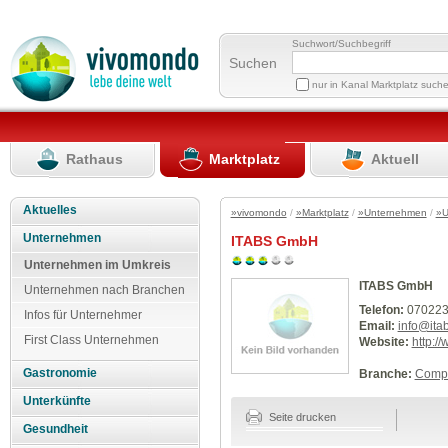
Suchwort/Suchbegriff
Suchen
nur in Kanal Marktplatz such
Rathaus
Marktplatz
Aktuell
Aktuelles
»vivomondo
/
»Marktplatz
/
»Unternehmen
/
»U
Unternehmen
ITABS GmbH
Unternehmen im Umkreis
ITABS GmbH
Unternehmen nach Branchen
Telefon:
070223
Infos für Unternehmer
Email:
info@ita
First Class Unternehmen
Website:
http:/
Gastronomie
Branche:
Compu
Unterkünfte
Seite drucken
Gesundheit