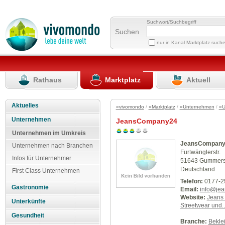
Suchwort/Suchbegriff
Suchen
nur in Kanal Marktplatz such
Rathaus
Marktplatz
Aktuell
Aktuelles
»vivomondo
/
»Marktplatz
/
»Unternehmen
/
»U
Unternehmen
JeansCompany24
Unternehmen im Umkreis
JeansCompany
Unternehmen nach Branchen
Furtwänglerstr.
Infos für Unternehmer
51643 Gummer
Deutschland
First Class Unternehmen
Telefon:
0177-2
Gastronomie
Email:
info@je
Website:
Jeans 
Unterkünfte
Streetwear und..
Gesundheit
Branche:
Beklei