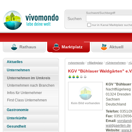
Suchwort/Suchbegriff
Suchen
nur in Kanal Marktplatz such
Rathaus
Marktplatz
Aktuell
Aktuelles
»vivomondo
/
»Marktplatz
/
»Unternehmen
/
»U
Unternehmen
KGV "Bühlauer Waldgärten" e.V
Unternehmen im Umkreis
KGV "Bühlauer 
Unternehmen nach Branchen
Nachtflügelweg
Infos für Unternehmer
01324 Dresden
Sachsen
First Class Unternehmen
Deutschland
Gastronomie
Telefon:
0351/2
Fax:
0351/2656
Unterkünfte
Email:
vorstand
waldgaerten.de
Gesundheit
Website:
www.k