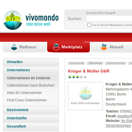
Suchwort/Suchbegriff
Suchen
nur in Kanal Marktplatz such
Rathaus
Marktplatz
Aktuell
Aktuelles
»vivomondo
/
»Marktplatz
/
»Unternehmen
/
»U
Unternehmen
Krüger & Müller GbR
Unternehmen im Umkreis
Krüger & Mülle
Unternehmen nach Branchen
Mehringdamm 4
Infos für Unternehmer
10961 Berlin
Berlin
First Class Unternehmen
Deutschland
Gastronomie
Telefon:
030/92
Email:
mueller@
Unterkünfte
Website:
Ihr Ra
Versicherungen
Gesundheit