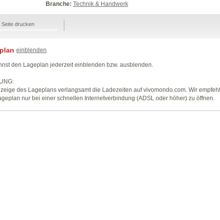
Branche:
Technik & Handwerk
Seite drucken
plan
einblenden
nst den Lageplan jederzeit einblenden bzw. ausblenden.
UNG:
zeige des Lageplans verlangsamt die Ladezeiten auf vivomondo.com. Wir empfeh
geplan nur bei einer schnellen Internetverbindung (ADSL oder höher) zu öffnen.