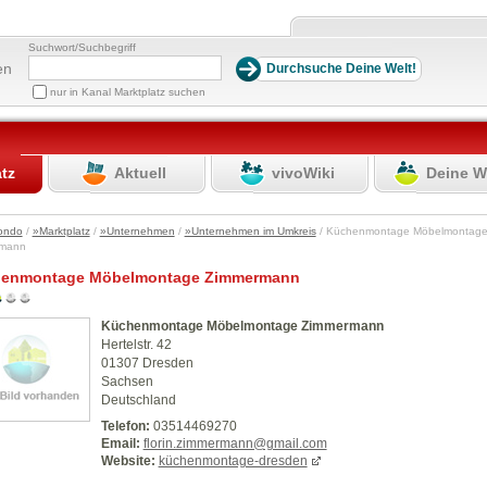
Suchwort/Suchbegriff
en
nur in Kanal Marktplatz suchen
atz
Aktuell
vivoWiki
Deine W
ondo
/
»Marktplatz
/
»Unternehmen
/
»Unternehmen im Umkreis
/ Küchenmontage Möbelmontag
rmann
enmontage Möbelmontage Zimmermann
Küchenmontage Möbelmontage Zimmermann
Hertelstr. 42
01307 Dresden
Sachsen
Deutschland
Telefon:
03514469270
Email:
florin.zimmermann@gmail.com
Website:
küchenmontage-dresden