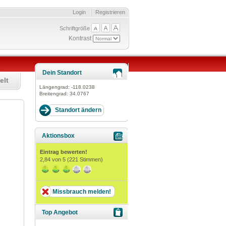
Login
Registrieren
Schriftgröße
Kontrast
Dein Standort
elt
Längengrad:
-118.0238
Breitengrad:
34.0767
e
Aktionsbox
Eintrag bewerten!
2,84
von 5 (
221
Stimmen)
Missbrauch melden!
Top Angebot