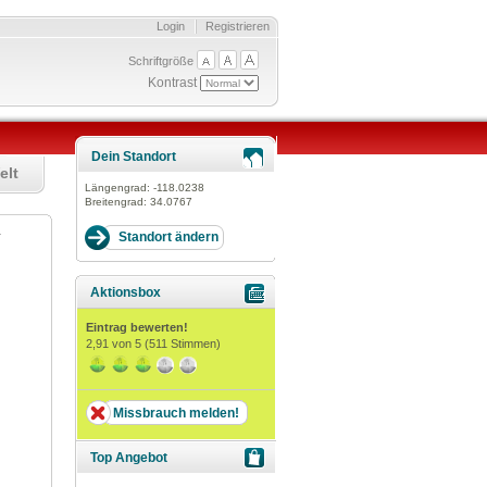
Login
Registrieren
Schriftgröße
Kontrast
Dein Standort
elt
Längengrad:
-118.0238
Breitengrad:
34.0767
H.
Aktionsbox
Eintrag bewerten!
2,91
von 5 (
511
Stimmen)
Missbrauch melden!
Top Angebot