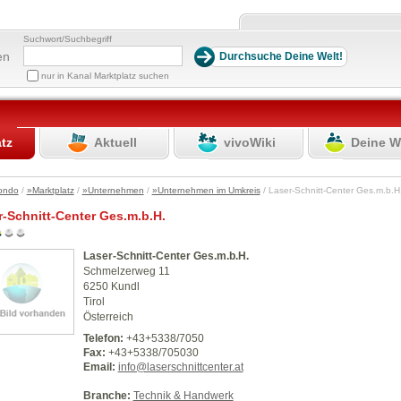
Suchwort/Suchbegriff
en
nur in Kanal Marktplatz suchen
atz
Aktuell
vivoWiki
Deine W
ondo
/
»Marktplatz
/
»Unternehmen
/
»Unternehmen im Umkreis
/ Laser-Schnitt-Center Ges.m.b.
r-Schnitt-Center Ges.m.b.H.
Laser-Schnitt-Center Ges.m.b.H.
Schmelzerweg 11
6250 Kundl
Tirol
Österreich
Telefon:
+43+5338/7050
Fax:
+43+5338/705030
Email:
info@laserschnittcenter.at
Branche:
Technik & Handwerk