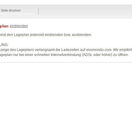
Seite drucken
plan
einblenden
nst den Lageplan jederzeit einblenden bzw. ausblenden.
UNG:
zeige des Lageplans verlangsamt die Ladezeiten auf vivomondo.com. Wir empfeh
geplan nur bei einer schnellen Internetverbindung (ADSL oder höher) zu öffnen.