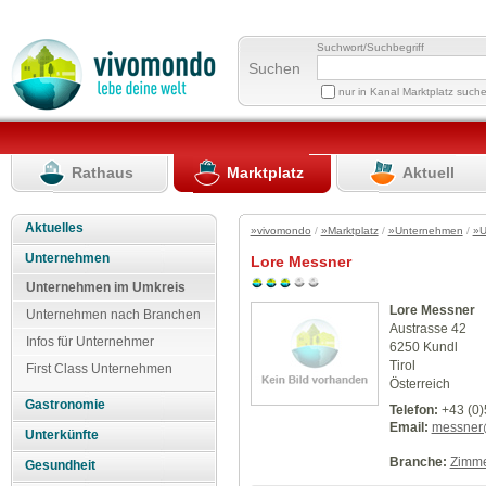
Suchwort/Suchbegriff
Suchen
nur in Kanal Marktplatz such
Rathaus
Marktplatz
Aktuell
Aktuelles
»vivomondo
/
»Marktplatz
/
»Unternehmen
/
»U
Unternehmen
Lore Messner
Unternehmen im Umkreis
Lore Messner
Unternehmen nach Branchen
Austrasse 42
Infos für Unternehmer
6250 Kundl
Tirol
First Class Unternehmen
Österreich
Gastronomie
Telefon:
+43 (0)
Email:
messner
Unterkünfte
Branche:
Zimm
Gesundheit