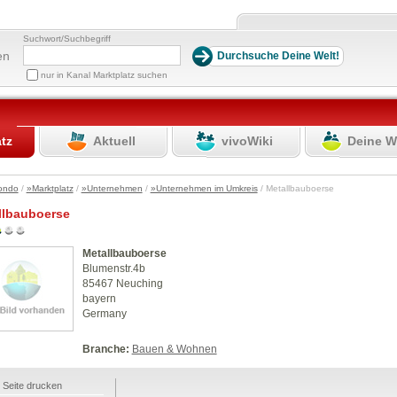
Suchwort/Suchbegriff
en
nur in Kanal Marktplatz suchen
atz
Aktuell
vivoWiki
Deine W
ondo
/
»Marktplatz
/
»Unternehmen
/
»Unternehmen im Umkreis
/ Metallbauboerse
llbauboerse
Metallbauboerse
Blumenstr.4b
85467 Neuching
bayern
Germany
Branche:
Bauen & Wohnen
Seite drucken