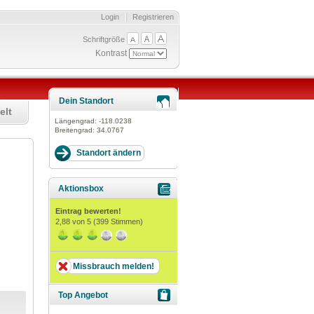
Login
Registrieren
Schriftgröße
Kontrast
Dein Standort
elt
Längengrad:
-118.0238
Breitengrad:
34.0767
Aktionsbox
Eintrag bewerten!
2,88
von 5 (
399
Stimmen)
Missbrauch melden!
Top Angebot