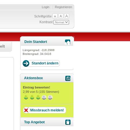
Login
Registrieren
Schriftgröße
Kontrast
Dein Standort
elt
Längengrad:
-118.2988
Breitengrad:
34.0416
Aktionsbox
Eintrag bewerten!
2,99
von 5 (
155
Stimmen)
Missbrauch melden!
Top Angebot