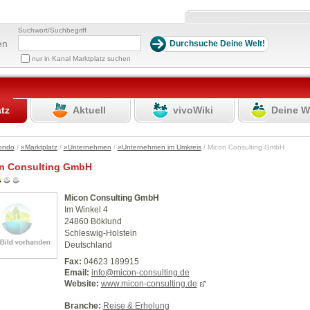
Suchwort/Suchbegriff
en
nur in Kanal Marktplatz suchen
atz
Aktuell
vivoWiki
Deine W
ondo
/
»Marktplatz
/
»Unternehmen
/
»Unternehmen im Umkreis
/ Micon Consulting GmbH
n Consulting GmbH
Micon Consulting GmbH
Im Winkel 4
24860 Böklund
Schleswig-Holstein
Deutschland
Fax:
04623 189915
Email:
info@micon-consulting.de
Website:
www.micon-consulting.de
Branche:
Reise & Erholung