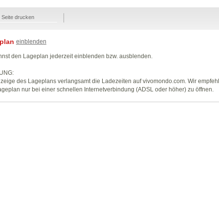
Seite drucken
plan
einblenden
nst den Lageplan jederzeit einblenden bzw. ausblenden.
UNG:
zeige des Lageplans verlangsamt die Ladezeiten auf vivomondo.com. Wir empfeh
geplan nur bei einer schnellen Internetverbindung (ADSL oder höher) zu öffnen.