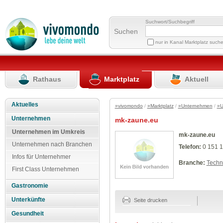
Suchwort/Suchbegriff
Suchen
nur in Kanal Marktplatz such
Rathaus
Marktplatz
Aktuell
Aktuelles
»vivomondo
/
»Marktplatz
/
»Unternehmen
/
»U
Unternehmen
mk-zaune.eu
Unternehmen im Umkreis
mk-zaune.eu
Unternehmen nach Branchen
Telefon:
0 151 1
Infos für Unternehmer
Branche:
Techn
First Class Unternehmen
Gastronomie
Unterkünfte
Seite drucken
Gesundheit