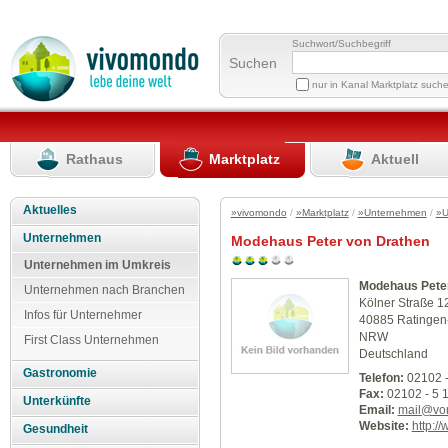
Suchwort/Suchbegriff
Suchen
nur in Kanal Marktplatz such
Rathaus
Marktplatz
Aktuell
Aktuelles
»vivomondo
/
»Marktplatz
/
»Unternehmen
/
»U
Unternehmen
Modehaus Peter von Drathen
Unternehmen im Umkreis
Modehaus Peter
Unternehmen nach Branchen
Kölner Straße 1
Infos für Unternehmer
40885 Ratingen-
NRW
First Class Unternehmen
Deutschland
Gastronomie
Telefon:
02102 -
Fax:
02102 - 5 1
Unterkünfte
Email:
mail@vo
Website:
http:/
Gesundheit