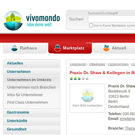
Suchwort/Suchbegriff
Suchen
nur in Kanal Marktplatz such
Rathaus
Marktplatz
Aktuell
Aktuelles
»vivomondo
/
»Marktplatz
/
»Unternehmen
/
»U
Unternehmen
Praxis Dr. Shaw & Kollegen in B
Unternehmen im Umkreis
Praxis Dr. Shaw
Unternehmen nach Branchen
Bleibtreustr. 6
Infos für Unternehmer
10623 Berlin
Berlin
First Class Unternehmen
Deutschland
Gastronomie
Telefon:
030 68
Email:
empfang@
Unterkünfte
Branche:
Thera
Gesundheit