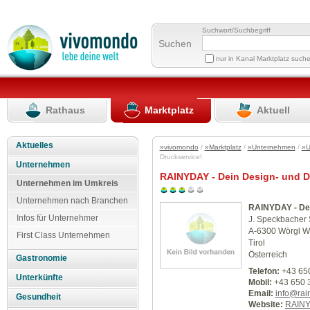
Suchwort/Suchbegriff
Suchen
nur in Kanal Marktplatz such
Rathaus
Marktplatz
Aktuell
Aktuelles
»vivomondo
/
»Marktplatz
/
»Unternehmen
/
»U
Druckservice!
Unternehmen
RAINYDAY - Dein Design- und D
Unternehmen im Umkreis
Unternehmen nach Branchen
RAINYDAY - Dei
Infos für Unternehmer
J. Speckbacher S
A-6300 Wörgl W
First Class Unternehmen
Tirol
Österreich
Gastronomie
Telefon:
+43 65
Unterkünfte
Mobil:
+43 650 
Email:
info@rai
Gesundheit
Website:
RAINY