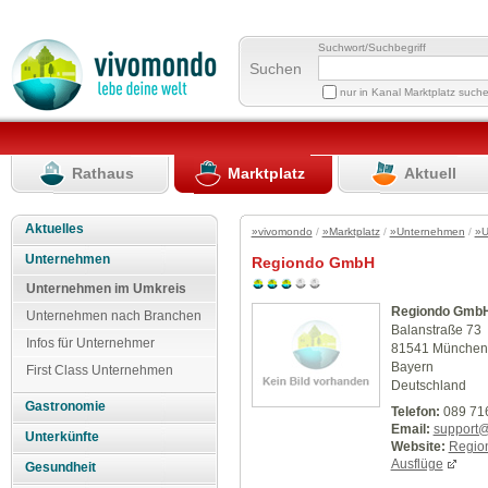
Suchwort/Suchbegriff
Suchen
nur in Kanal Marktplatz such
Rathaus
Marktplatz
Aktuell
Aktuelles
»vivomondo
/
»Marktplatz
/
»Unternehmen
/
»U
Unternehmen
Regiondo GmbH
Unternehmen im Umkreis
Regiondo Gmb
Unternehmen nach Branchen
Balanstraße 73
Infos für Unternehmer
81541 München
Bayern
First Class Unternehmen
Deutschland
Gastronomie
Telefon:
089 71
Email:
support@
Unterkünfte
Website:
Region
Ausflüge
Gesundheit