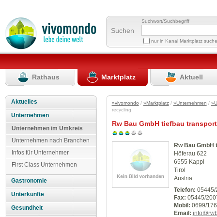
Suchwort/Suchbegriff
Suchen
nur in Kanal Marktplatz such
Rathaus
Marktplatz
Aktuell
Aktuelles
»vivomondo
/
»Marktplatz
/
»Unternehmen
/
»U
recycling
Unternehmen
Rw Bau GmbH tiefbau transport
Unternehmen im Umkreis
Unternehmen nach Branchen
Rw Bau GmbH ti
Infos für Unternehmer
Höferau 622
6555 Kappl
First Class Unternehmen
Tirol
Austria
Gastronomie
Telefon:
05445/
Unterkünfte
Fax:
05445/200
Mobil:
0699/176
Gesundheit
Email:
info@rwb