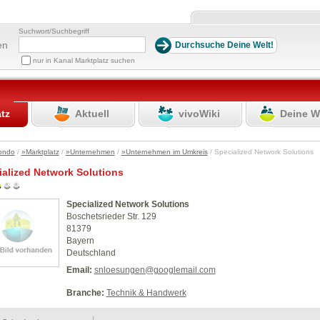
Suchwort/Suchbegriff
en
nur in Kanal Marktplatz suchen
atz
Aktuell
vivoWiki
Deine W
ondo
/
»Marktplatz
/
»Unternehmen
/
»Unternehmen im Umkreis
/ Specialized Network Solutions
ialized Network Solutions
Specialized Network Solutions
Boschetsrieder Str. 129
81379
Bayern
Deutschland
Email:
snloesungen@googlemail.com
Branche:
Technik & Handwerk