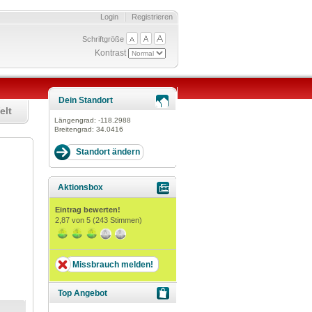
Login
Registrieren
Schriftgröße
Kontrast
Dein Standort
elt
Längengrad:
-118.2988
Breitengrad:
34.0416
Aktionsbox
Eintrag bewerten!
2,87
von 5 (
243
Stimmen)
Missbrauch melden!
Top Angebot