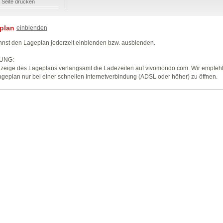
Seite drucken
plan
einblenden
nst den Lageplan jederzeit einblenden bzw. ausblenden.
UNG:
zeige des Lageplans verlangsamt die Ladezeiten auf vivomondo.com. Wir empfeh
geplan nur bei einer schnellen Internetverbindung (ADSL oder höher) zu öffnen.