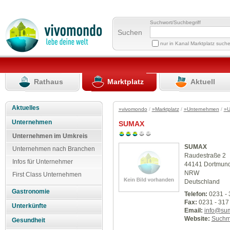
Suchwort/Suchbegriff
Suchen
nur in Kanal Marktplatz such
Rathaus
Marktplatz
Aktuell
Aktuelles
»vivomondo
/
»Marktplatz
/
»Unternehmen
/
»U
Unternehmen
SUMAX
Unternehmen im Umkreis
SUMAX
Unternehmen nach Branchen
Raudestraße 2
Infos für Unternehmer
44141 Dortmun
NRW
First Class Unternehmen
Deutschland
Gastronomie
Telefon:
0231 - 
Fax:
0231 - 317 
Unterkünfte
Email:
info@su
Website:
Suchm
Gesundheit