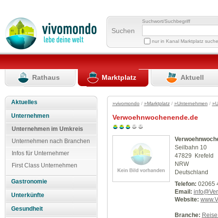
Suchwort/Suchbegriff
Suchen
nur in Kanal Marktplatz such
Rathaus
Marktplatz
Aktuell
Aktuelles
»vivomondo
/
»Marktplatz
/
»Unternehmen
/
»U
Unternehmen
Verwoehnwochenende.de
Unternehmen im Umkreis
Verwoehnwoch
Unternehmen nach Branchen
Seilbahn 10
Infos für Unternehmer
47829 Krefeld
NRW
First Class Unternehmen
Deutschland
Gastronomie
Telefon:
02065 
Email:
info@Ve
Unterkünfte
Website:
www.V
Gesundheit
Branche:
Reise