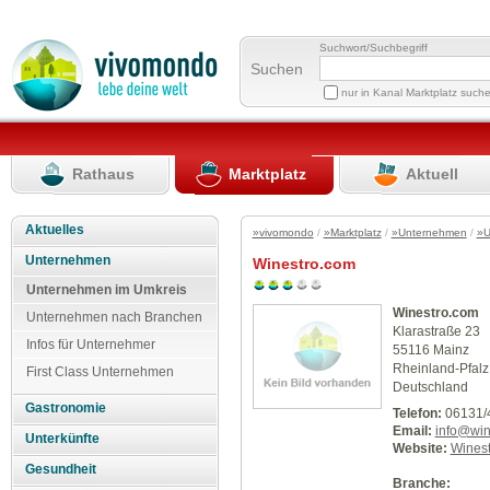
Suchwort/Suchbegriff
Suchen
nur in Kanal Marktplatz such
Rathaus
Marktplatz
Aktuell
Aktuelles
»vivomondo
/
»Marktplatz
/
»Unternehmen
/
»U
Unternehmen
Winestro.com
Unternehmen im Umkreis
Winestro.com
Unternehmen nach Branchen
Klarastraße 23
Infos für Unternehmer
55116 Mainz
Rheinland-Pfalz
First Class Unternehmen
Deutschland
Gastronomie
Telefon:
06131/
Email:
info@win
Unterkünfte
Website:
Winest
Gesundheit
Branche: