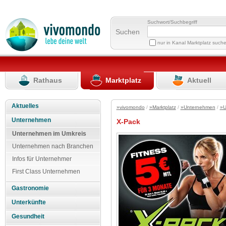
Suchwort/Suchbegriff
Suchen
nur in Kanal Marktplatz such
Rathaus
Marktplatz
Aktuell
Aktuelles
»vivomondo
/
»Marktplatz
/
»Unternehmen
/
»U
Unternehmen
X-Pack
Unternehmen im Umkreis
Unternehmen nach Branchen
Infos für Unternehmer
First Class Unternehmen
Gastronomie
Unterkünfte
Gesundheit