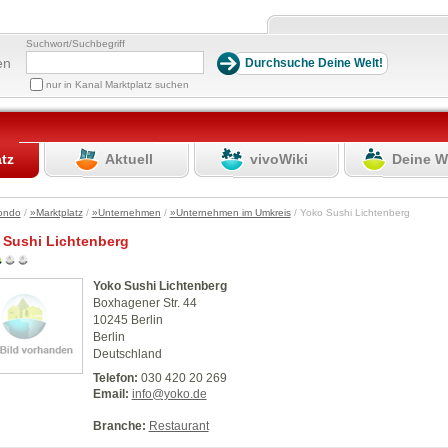
Suchwort/Suchbegriff
en
nur in Kanal Marktplatz suchen
atz
Aktuell
vivoWiki
Deine W
ondo
/
»Marktplatz
/
»Unternehmen
/
»Unternehmen im Umkreis
/ Yoko Sushi Lichtenberg
 Sushi Lichtenberg
Yoko Sushi Lichtenberg
Boxhagener Str. 44
10245 Berlin
Berlin
Deutschland
Telefon:
030 420 20 269
Email:
info@yoko.de
Branche:
Restaurant