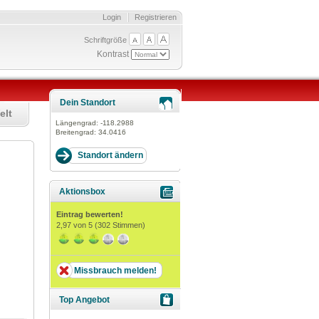
Login
Registrieren
Schriftgröße
Kontrast
Dein Standort
elt
Längengrad:
-118.2988
Breitengrad:
34.0416
Aktionsbox
Eintrag bewerten!
2,97
von 5 (
302
Stimmen)
Missbrauch melden!
Top Angebot