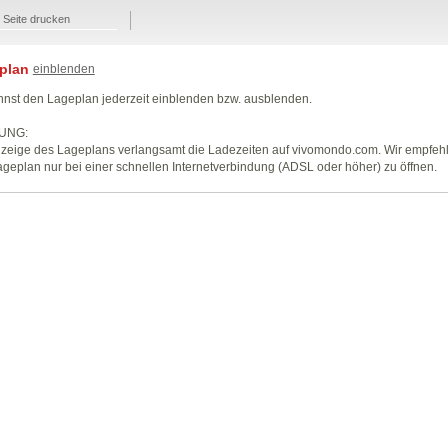
Seite drucken
plan
einblenden
nst den Lageplan jederzeit einblenden bzw. ausblenden.
UNG:
zeige des Lageplans verlangsamt die Ladezeiten auf vivomondo.com. Wir empfeh
geplan nur bei einer schnellen Internetverbindung (ADSL oder höher) zu öffnen.