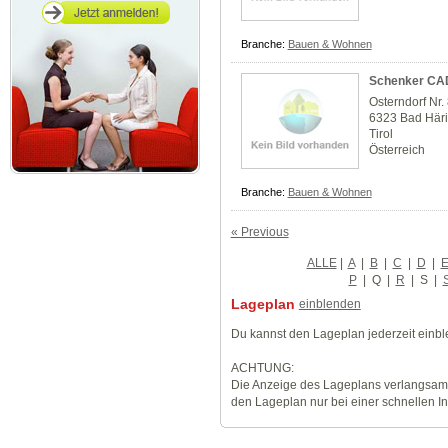
Branche:
Bauen & Wohnen
Schenker CA
Osterndorf Nr.
6323 Bad Här
Tirol
Österreich
Branche:
Bauen & Wohnen
« Previous
ALLE
|
A
|
B
|
C
|
D
|
P
|
Q
|
R
|
S
|
Lageplan
einblenden
Du kannst den Lageplan jederzeit einb
ACHTUNG:
Die Anzeige des Lageplans verlangsamt
den Lageplan nur bei einer schnellen I