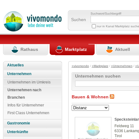
Suchwort/Suchbegriff
Suchen
nur in Kanal Marktplatz such
Rathaus
Marktplatz
Aktuell
Aktuelles
»vivomondo
/
»Marktplatz
/
»Unternehmen
/
»U
Unternehmen
Unternehmen suchen
Unternehmen im Umkreis
Unternehmen nach
Bauen & Wohnen
Branchen
Infos für Unternehmer
First Class Unternehmen
Specksteinla
Gastronomie
Feldweg 11
6336 Lankam
Unterkünfte
Tirol