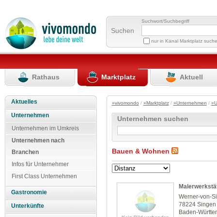
Suchwort/Suchbegriff
Suchen
nur in Kanal Marktplatz such
Rathaus
Marktplatz
Aktuell
Aktuelles
»vivomondo
/
»Marktplatz
/
»Unternehmen
/
»U
Unternehmen
Unternehmen suchen
Unternehmen im Umkreis
Unternehmen nach
Bauen & Wohnen
Branchen
Infos für Unternehmer
First Class Unternehmen
Malerwerkstät
Gastronomie
Werner-von-Si
78224 Singen
Unterkünfte
Baden-Württe