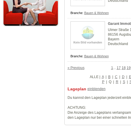
Deutschland
Branche:
Bauen & Wohnen
Garant Immob
Ulmer Straße 
86156 Augsbu
Bayern
Deutschland
Branche:
Bauen & Wohnen
« Previous
1
...
17
18
19
ALLE
|
A
|
B
|
C
|
D
|
P
|
Q
|
R
|
S
|
Lageplan
einblenden
Du kannst den Lageplan jederzeit einb
ACHTUNG:
Die Anzeige des Lageplans verlangsamt
den Lageplan nur bei einer schnellen I