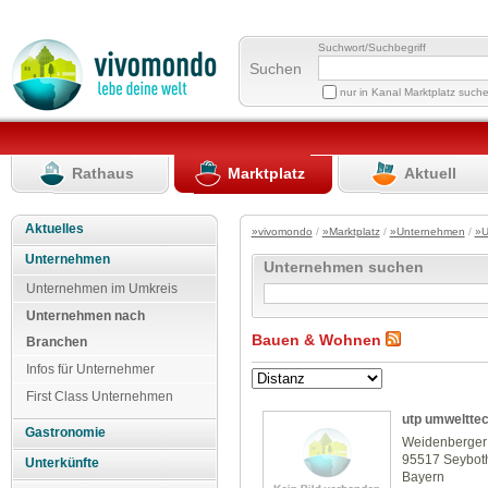
Suchwort/Suchbegriff
Suchen
nur in Kanal Marktplatz such
Rathaus
Marktplatz
Aktuell
Aktuelles
»vivomondo
/
»Marktplatz
/
»Unternehmen
/
»U
Unternehmen
Unternehmen suchen
Unternehmen im Umkreis
Unternehmen nach
Bauen & Wohnen
Branchen
Infos für Unternehmer
First Class Unternehmen
utp umweltte
Gastronomie
Weidenberger 
95517 Seybot
Unterkünfte
Bayern