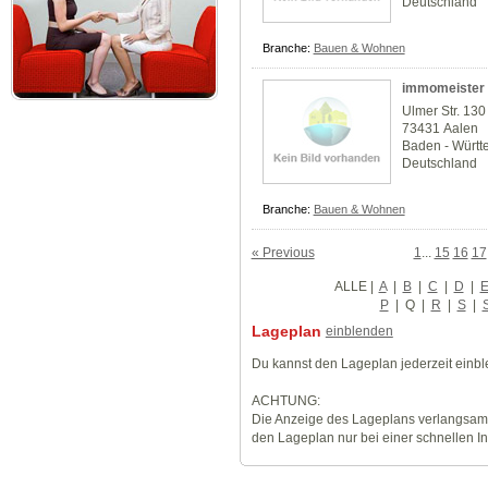
Deutschland
Branche:
Bauen & Wohnen
immomeister 
Ulmer Str. 130
73431 Aalen
Baden - Würt
Deutschland
Branche:
Bauen & Wohnen
« Previous
1
...
15
16
17
ALLE
|
A
|
B
|
C
|
D
|
P
|
Q
|
R
|
S
|
Lageplan
einblenden
Du kannst den Lageplan jederzeit einb
ACHTUNG:
Die Anzeige des Lageplans verlangsamt
den Lageplan nur bei einer schnellen I