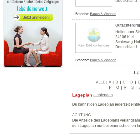
Deutschland
Branche:
Bauen & Wohnen
Gutachtergru
Holtenauer Str
24106 Kiel
Schleswig-Hol
Deutschland
Branche:
Bauen & Wohnen
1
2
ALLE
|
A
|
B
|
C
|
D
|
P
|
Q
|
R
|
S
|
Lageplan
einblenden
Du kannst den Lageplan jederzeit einb
ACHTUNG:
Die Anzeige des Lageplans verlangsamt
den Lageplan nur bei einer schnellen I