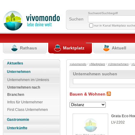
Suchwort/Suchbegriff
Suchen
nur in Kanal Marktplatz such
Rathaus
Marktplatz
Aktuell
Aktuelles
»vivomondo
/
»Marktplatz
/
»Unternehmen
/
»U
Unternehmen
Unternehmen suchen
Unternehmen im Umkreis
Unternehmen nach
Bauen & Wohnen
Branchen
Infos für Unternehmer
First Class Unternehmen
Grata Eco Ho
Gastronomie
LV-2202
Unterkünfte