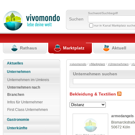
Suchwort/Suchbegriff
Suchen
nur in Kanal Marktplatz such
Rathaus
Marktplatz
Aktuell
Aktuelles
»vivomondo
/
»Marktplatz
/
»Unternehmen
/
»U
Unternehmen
Unternehmen suchen
Unternehmen im Umkreis
Unternehmen nach
Bekleidung & Textilien
Branchen
Infos für Unternehmer
First Class Unternehmen
armedangels 
Gastronomie
Bismarckstraß
50672 Köln
Unterkünfte