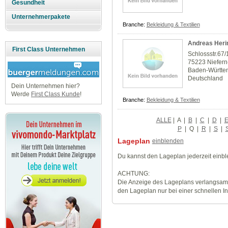
Gesundheit
Unternehmerpakete
Branche:
Bekleidung & Textilien
Andreas Heri
First Class Unternehmen
Schlossstr.67/
75223 Niefer
Baden-Württe
Deutschland
Dein Unternehmen hier?
Werde
First Class Kunde
!
Branche:
Bekleidung & Textilien
ALLE
|
A
|
B
|
C
|
D
|
P
|
Q
|
R
|
S
|
Lageplan
einblenden
Du kannst den Lageplan jederzeit einb
ACHTUNG:
Die Anzeige des Lageplans verlangsamt
den Lageplan nur bei einer schnellen I