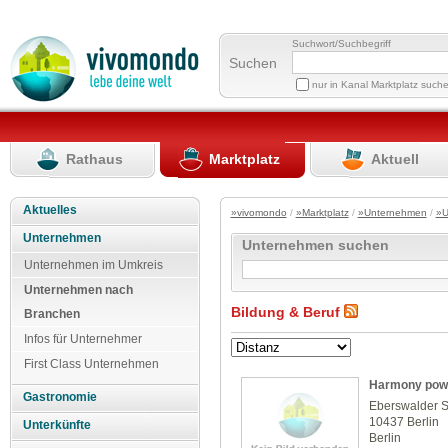
Suchwort/Suchbegriff
Suchen
nur in Kanal Marktplatz such
Rathaus
Marktplatz
Aktuell
Aktuelles
»vivomondo
/
»Marktplatz
/
»Unternehmen
/
»U
Unternehmen
Unternehmen suchen
Unternehmen im Umkreis
Unternehmen nach
Bildung & Beruf
Branchen
Infos für Unternehmer
First Class Unternehmen
Harmony pow
Gastronomie
Eberswalder St
10437 Berlin
Unterkünfte
Berlin