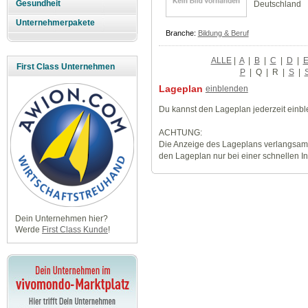
Gesundheit
Deutschland
Unternehmerpakete
Branche:
Bildung & Beruf
ALLE
|
A
|
B
|
C
|
D
|
First Class Unternehmen
P
|
Q
|
R
|
S
|
Lageplan
einblenden
Du kannst den Lageplan jederzeit einb
ACHTUNG:
Die Anzeige des Lageplans verlangsamt
den Lageplan nur bei einer schnellen I
Dein Unternehmen hier?
Werde
First Class Kunde
!