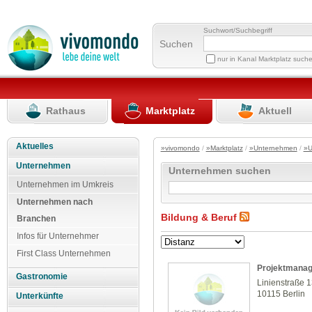
Suchwort/Suchbegriff
Suchen
nur in Kanal Marktplatz such
Rathaus
Marktplatz
Aktuell
Aktuelles
»vivomondo
/
»Marktplatz
/
»Unternehmen
/
»U
Unternehmen
Unternehmen suchen
Unternehmen im Umkreis
Unternehmen nach
Bildung & Beruf
Branchen
Infos für Unternehmer
First Class Unternehmen
Projektmanag
Gastronomie
Linienstraße 
10115 Berlin
Unterkünfte