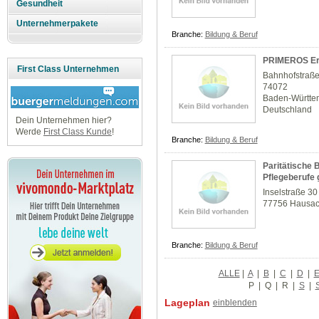
Gesundheit
Unternehmerpakete
Branche:
Bildung & Beruf
PRIMEROS Ers
First Class Unternehmen
Bahnhofstraß
74072
Baden-Württe
Deutschland
Dein Unternehmen hier?
Werde
First Class Kunde
!
Branche:
Bildung & Beruf
Paritätische 
Pflegeberufe
Inselstraße 30
77756 Hausa
Branche:
Bildung & Beruf
ALLE
|
A
|
B
|
C
|
D
|
P
|
Q
|
R
|
S
|
Lageplan
einblenden