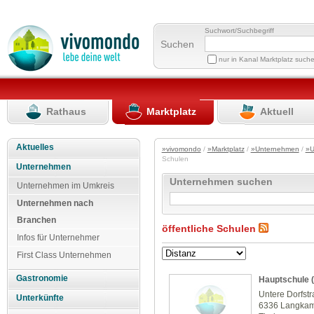
Suchwort/Suchbegriff
Suchen
nur in Kanal Marktplatz such
Rathaus
Marktplatz
Aktuell
Aktuelles
»vivomondo
/
»Marktplatz
/
»Unternehmen
/
»U
Schulen
Unternehmen
Unternehmen suchen
Unternehmen im Umkreis
Unternehmen nach
Branchen
öffentliche Schulen
Infos für Unternehmer
First Class Unternehmen
Gastronomie
Hauptschule 
Untere Dorfst
Unterkünfte
6336 Langka