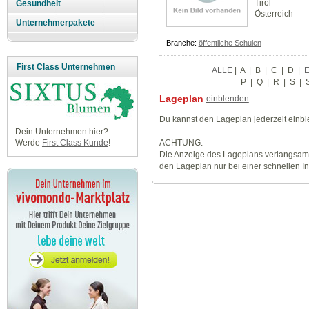
Tirol
Gesundheit
Österreich
Unternehmerpakete
Branche:
öffentliche Schulen
First Class Unternehmen
ALLE
|
A
|
B
|
C
|
D
|
P
|
Q
|
R
|
S
|
Lageplan
einblenden
Du kannst den Lageplan jederzeit einb
Dein Unternehmen hier?
ACHTUNG:
Werde
First Class Kunde
!
Die Anzeige des Lageplans verlangsamt
den Lageplan nur bei einer schnellen I