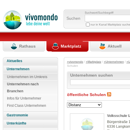
Suchwort/Suchbegriff
Suchen
nur in Kanal Marktplatz such
Rathaus
Marktplatz
Aktuell
Aktuelles
»vivomondo
/
»Marktplatz
/
»Unternehmen
/
»U
Schulen
Unternehmen
Unternehmen suchen
Unternehmen im Umkreis
Unternehmen nach
Branchen
öffentliche Schulen
Infos für Unternehmer
First Class Unternehmen
Gastronomie
Volksschule 
Bürgerstraße 
Unterkünfte
6336 Langka