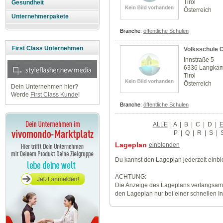
Tirol
Gesundheit
Österreich
Unternehmerpakete
Branche:
öffentliche Schulen
First Class Unternehmen
Volksschule 
Innstraße 5
6336 Langka
Tirol
Österreich
Dein Unternehmen hier?
Werde
First Class Kunde
!
Branche:
öffentliche Schulen
ALLE
|
A
|
B
|
C
|
D
|
P
|
Q
|
R
|
S
|
Lageplan
einblenden
Du kannst den Lageplan jederzeit einb
ACHTUNG:
Die Anzeige des Lageplans verlangsamt
den Lageplan nur bei einer schnellen I