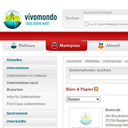
Suchwort/Suchbegriff
Suchen
nur in Kanal Marktplatz such
Rathaus
Marktplatz
Aktuell
Aktuelles
»vivomondo
/
»Marktplatz
/
»Unternehmen
/
»U
Unternehmen
Unternehmen suchen
Unternehmen im Umkreis
Unternehmen nach
Büro & Papier
Branchen
Infos für Unternehmer
First Class Unternehmen
Bonro.de
Gastronomie
Am Brooksbor
25704 Bargen
Unterkünfte
Schleswig-Hol