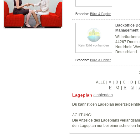
Branche:
Büro & Papier
Backoffice Do
Management
Wittbräuckers
44267 Dortm
Nordrhein Wes
Deutschland
Branche:
Büro & Papier
ALLE
|
A
|
B
|
C
|
D
|
P
|
Q
|
R
|
S
|
Lageplan
einblenden
Du kannst den Lageplan jederzeit einb
ACHTUNG:
Die Anzeige des Lageplans verlangsamt
den Lageplan nur bei einer schnellen I