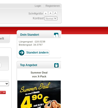
Login
Registrieren
Schriftgröße
Kontrast
Dein Standort
elt
Längengrad:
-118.0238
Breitengrad:
34.0767
Top Angebot
Summer Deal
von X-Pack
02.94