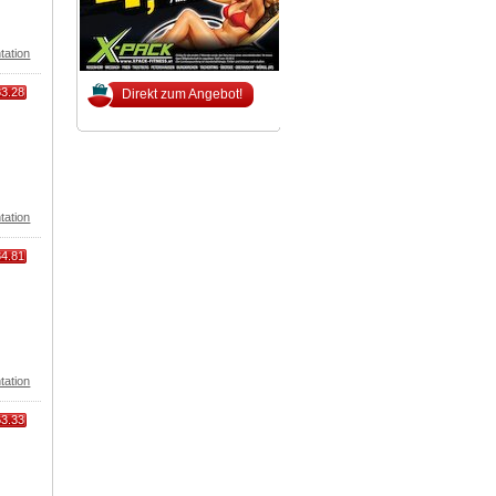
tation
83.28
Direkt zum Angebot!
tation
34.81
tation
63.33