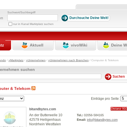
Suchwort/Suchbegriff
en
nur in Kanal Marktplatz suchen
atz
Aktuell
vivoWiki
Deine W
ondo
/
»Marktplatz
/
»Unternehmen
/
»Unternehmen nach Branchen
/ Computer & Telekom
ternehmen suchen
uter & Telekom
Einträge pro Seite:
Distanz 91
bitandbytes.com
km
An der Butterwelle 10
Tel.:
02056-584165
42579 Heiligenhaus
Email:
info@bitandbytes.com
Nordrhein Westfalen