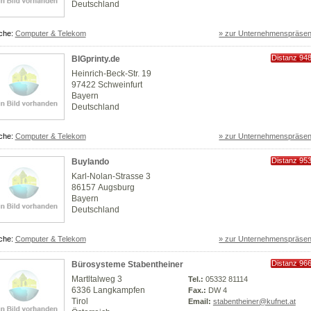
Deutschland
che:
Computer & Telekom
» zur Unternehmenspräsen
Distanz 94
BIGprinty.de
km
Heinrich-Beck-Str. 19
97422 Schweinfurt
Bayern
Deutschland
che:
Computer & Telekom
» zur Unternehmenspräsen
Distanz 95
Buylando
km
Karl-Nolan-Strasse 3
86157 Augsburg
Bayern
Deutschland
che:
Computer & Telekom
» zur Unternehmenspräsen
Distanz 96
Bürosysteme Stabentheiner
km
Martltalweg 3
Tel.:
05332 81114
6336 Langkampfen
Fax.:
DW 4
Tirol
Email:
stabentheiner@kufnet.at