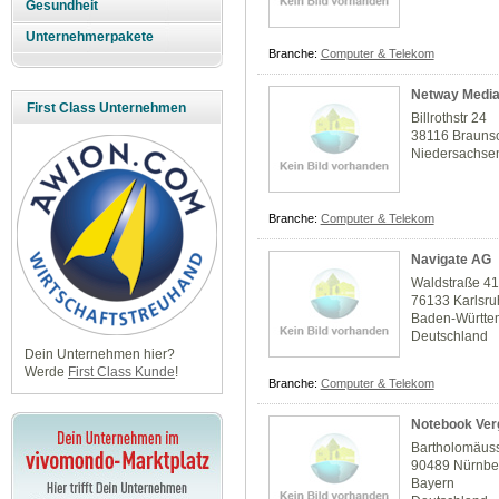
Gesundheit
Unternehmerpakete
Branche:
Computer & Telekom
Netway Medi
First Class Unternehmen
Billrothstr 24
38116 Brauns
Niedersachse
Branche:
Computer & Telekom
Navigate AG
Waldstraße 4
76133 Karlsr
Baden-Württe
Deutschland
Dein Unternehmen hier?
Werde
First Class Kunde
!
Branche:
Computer & Telekom
Notebook Ver
Bartholomäuss
90489 Nürnbe
Bayern