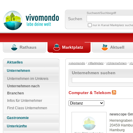
Suchwort/Suchbegriff
Suchen
nur in Kanal Marktplatz such
Rathaus
Marktplatz
Aktuell
Aktuelles
»vivomondo
/
»Marktplatz
/
»Unternehmen
/
»U
Unternehmen
Unternehmen suchen
Unternehmen im Umkreis
Unternehmen nach
Computer & Telekom
Branchen
Infos für Unternehmer
First Class Unternehmen
newscope G
Gastronomie
Herrengraben
20459 Hambu
Unterkünfte
Hamburg