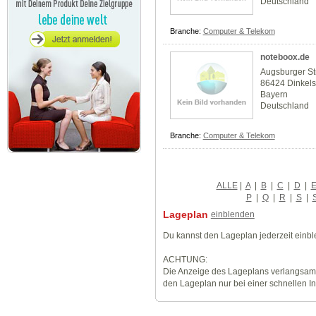
Deutschland
Branche:
Computer & Telekom
noteboox.de
Augsburger Str
86424 Dinkel
Bayern
Deutschland
Branche:
Computer & Telekom
ALLE
|
A
|
B
|
C
|
D
|
P
|
Q
|
R
|
S
|
Lageplan
einblenden
Du kannst den Lageplan jederzeit einb
ACHTUNG:
Die Anzeige des Lageplans verlangsamt
den Lageplan nur bei einer schnellen I