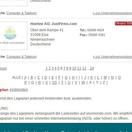
Deutschland
che:
Computer & Telekom
» zur Unternehmenspräsen
Distanz 91
Hoehne AG: JustFirms.com
km
Über dem Kampe 41
Tel.:
05068 4924
31008 Elze
Fax.:
05068 4361
Niedersachsen
Deutschland
che:
Computer & Telekom
» zur Unternehmenspräsen
ious
1
2
3
4
5
6
7
8
9
10
11
12
...
24
ALLE
|
A
|
B
|
C
|
D
|
E
|
F
|
G
|
H
|
I
|
J
|
K
|
L
|
M
|
N
|
O
P
|
Q
|
R
|
S
|
SS
|
T
|
U
|
V
|
W
|
X
|
Y
|
Z
|
plan
einblenden
nst den Lageplan jederzeit einblenden bzw. ausblenden.
UNG:
zeige des Lageplans verlangsamt die Ladezeiten auf vivomondo.com. Wir empfeh
geplan nur bei einer schnellen Internetverbindung (ADSL oder höher) zu öffnen.