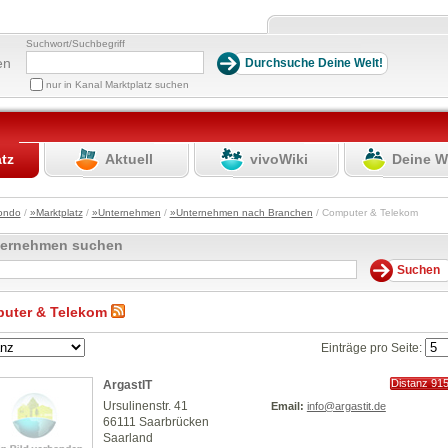
Suchwort/Suchbegriff
en
nur in Kanal Marktplatz suchen
atz
Aktuell
vivoWiki
Deine W
ondo
/
»Marktplatz
/
»Unternehmen
/
»Unternehmen nach Branchen
/ Computer & Telekom
ternehmen suchen
uter & Telekom
Einträge pro Seite:
Distanz 91
ArgastIT
km
Ursulinenstr. 41
Email:
info@argastit.de
66111 Saarbrücken
Saarland