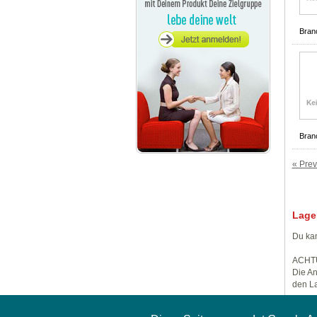
Bran
Bran
« Prev
Lage
Du kan
ACHT
Die An
den La