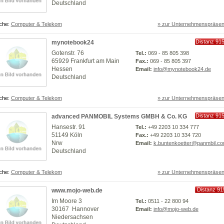
Deutschland
che:
Computer & Telekom
» zur Unternehmenspräsen
Distanz 91
mynotebook24
km
Gotenstr. 76
Tel.:
069 - 85 805 398
65929 Frankfurt am Main
Fax.:
069 - 85 805 397
Hessen
Email:
info@mynotebook24.de
Deutschland
che:
Computer & Telekom
» zur Unternehmenspräsen
Distanz 91
advanced PANMOBIL Systems GMBH & Co. KG
km
Hansestr. 91
Tel.:
+49 2203 10 334 777
51149 Köln
Fax.:
+49 2203 10 334 720
Nrw
Email:
k.buntenkoetter@panmbil.c
Deutschland
che:
Computer & Telekom
» zur Unternehmenspräsen
Distanz 91
www.mojo-web.de
km
Im Moore 3
Tel.:
0511 - 22 800 94
30167 Hannover
Email:
info@mojo-web.de
Niedersachsen