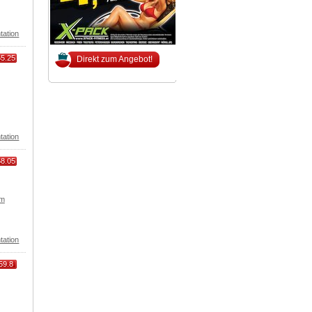
tation
55.25
Direkt zum Angebot!
tation
58.05
om
tation
59.8