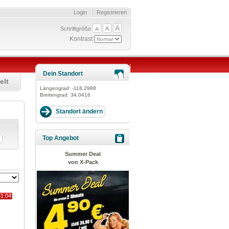
Login
Registrieren
Schriftgröße
Kontrast
Dein Standort
elt
Längengrad:
-118.2988
Breitengrad:
34.0416
Top Angebot
Summer Deal
von X-Pack
51.04