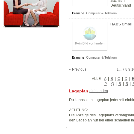
Sachsen
Deutschland
Branche:
Computer & Telekom
ITABS GmbH
Branche:
Computer & Telekom
« Previous
1
...
7
8
9
1
ALLE
|
A
|
B
|
C
|
D
|
P
|
Q
|
R
|
S
|
Lageplan
einblenden
Du kannst den Lageplan jederzeit einb
ACHTUNG:
Die Anzeige des Lageplans verlangsamt
den Lageplan nur bei einer schnellen I