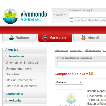
Suchwort/Suchbegriff
Suchen
nur in Kanal Marktplatz such
Rathaus
Marktplatz
Aktuell
Aktuelles
»vivomondo
/
»Marktplatz
/
»Unternehmen
/
»U
Unternehmen
Unternehmen suchen
Unternehmen im Umkreis
Unternehmen nach
Computer & Telekom
Branchen
Infos für Unternehmer
First Class Unternehmen
iPhone Repara
Gastronomie
Libanonstraße
70186 Stuttgar
Unterkünfte
Baden-Württe