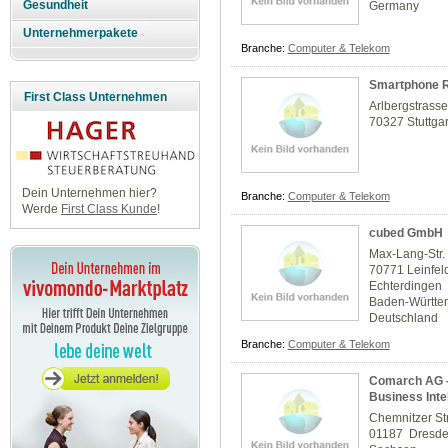
Gesundheit
Germany
Unternehmerpakete
Branche:
Computer & Telekom
Smartphone R
First Class Unternehmen
Arlbergstrass
70327 Stuttgar
Dein Unternehmen hier?
Branche:
Computer & Telekom
Werde
First Class Kunde
!
cubed GmbH
Max-Lang-Str.
70771 Leinfel
Echterdingen
Baden-Württe
Deutschland
Branche:
Computer & Telekom
Comarch AG - 
Business Intel
Chemnitzer Str
01187 Dresd