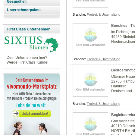
Gesundheit
Unternehmerpakete
Branche:
Freizeit & Unterhaltung
Boeckies - Ti
First Class Unternehmen
Im Eichengru
49439 Steinfe
Niedersachse
Dein Unternehmen hier?
Branche:
Freizeit & Unterhaltung
Werde
First Class Kunde
!
Bestcarshot.
Ottenser Haup
22765 Hambu
Hamburg
Deutschland
Branche:
Freizeit & Unterhaltung
Begleitservic
Graf Adolf Str
40210 Düssel
NORTH RHIN