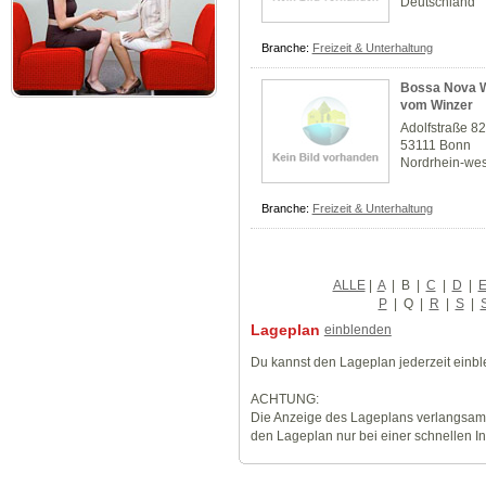
Deutschland
Branche:
Freizeit & Unterhaltung
Bossa Nova W
vom Winzer
Adolfstraße 8
53111 Bonn
Nordrhein-wes
Branche:
Freizeit & Unterhaltung
ALLE
|
A
|
B
|
C
|
D
|
P
|
Q
|
R
|
S
|
Lageplan
einblenden
Du kannst den Lageplan jederzeit einb
ACHTUNG:
Die Anzeige des Lageplans verlangsamt
den Lageplan nur bei einer schnellen I