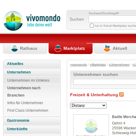
Suchwort/Suchbegriff
Suchen
nur in Kanal Marktplatz such
Rathaus
Marktplatz
Aktuell
Aktuelles
»vivomondo
/
»Marktplatz
/
»Unternehmen
/
»U
Unternehmen
Unternehmen suchen
Unternehmen im Umkreis
Unternehmen nach
Freizeit & Unterhaltung
Branchen
Infos für Unternehmer
First Class Unternehmen
Battle Mercha
Gastronomie
Gehrn 4
25596 Wacke
Unterkünfte
Schleswig-Hol