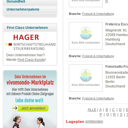
Gesundheit
D
Unternehmerpakete
Branche:
Freizeit & Unterhaltung
Friderica Esc
First Class Unternehmen
Wagnerstr. 91
22089 Hambur
Hamburg
Deutschland
Dein Unternehmen hier?
Branche:
Freizeit & Unterhaltung
Werde
First Class Kunde
!
Fotostudio F
Brunnenstraß
13355 Berlin
Berlin
Deutschland
Branche:
Freizeit & Unterhaltung
ALLE
|
A
|
B
|
C
|
D
|
P
|
Q
|
R
|
S
|
Lageplan
einblenden