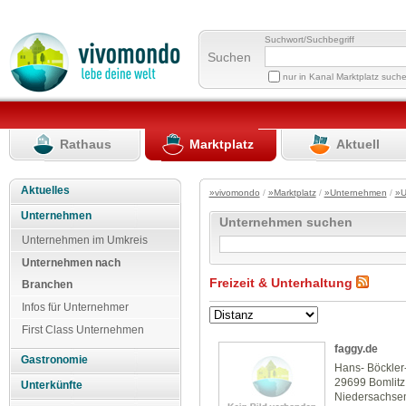
Suchwort/Suchbegriff
Suchen
nur in Kanal Marktplatz such
Rathaus
Marktplatz
Aktuell
Aktuelles
»vivomondo
/
»Marktplatz
/
»Unternehmen
/
»U
Unternehmen
Unternehmen suchen
Unternehmen im Umkreis
Unternehmen nach
Freizeit & Unterhaltung
Branchen
Infos für Unternehmer
First Class Unternehmen
faggy.de
Gastronomie
Hans- Böckler-
29699 Bomlitz
Unterkünfte
Niedersachse