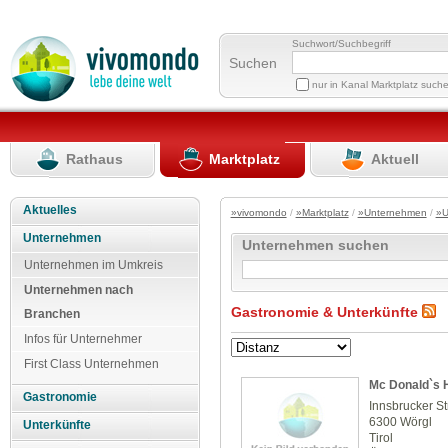
Suchwort/Suchbegriff
Suchen
nur in Kanal Marktplatz such
Rathaus
Marktplatz
Aktuell
Aktuelles
»vivomondo
/
»Marktplatz
/
»Unternehmen
/
»U
Unternehmen
Unternehmen suchen
Unternehmen im Umkreis
Unternehmen nach
Gastronomie & Unterkünfte
Branchen
Infos für Unternehmer
First Class Unternehmen
Mc Donald`s 
Gastronomie
Innsbrucker St
6300 Wörgl
Unterkünfte
Tirol