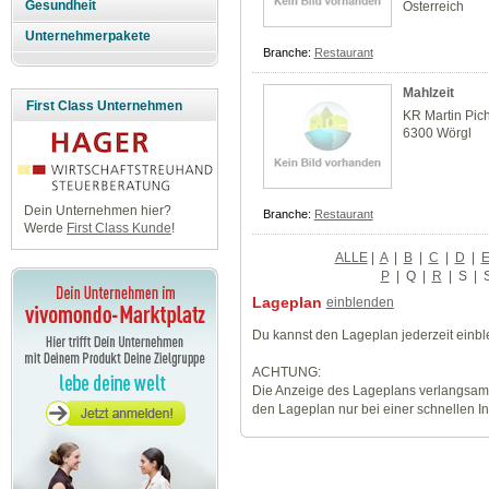
Gesundheit
Österreich
Unternehmerpakete
Branche:
Restaurant
Mahlzeit
First Class Unternehmen
KR Martin Pichl
6300 Wörgl
Dein Unternehmen hier?
Branche:
Restaurant
Werde
First Class Kunde
!
ALLE
|
A
|
B
|
C
|
D
|
P
|
Q
|
R
|
S
|
Lageplan
einblenden
Du kannst den Lageplan jederzeit einb
ACHTUNG:
Die Anzeige des Lageplans verlangsamt
den Lageplan nur bei einer schnellen I