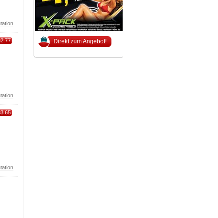
tation
82.77
Direkt zum Angebot!
tation
83.65
tation