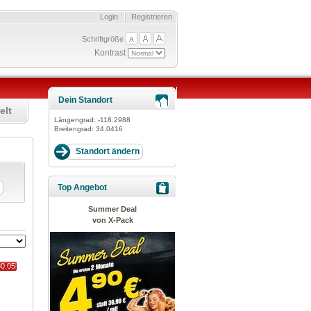
Login
Registrieren
Schriftgröße
Kontrast
Dein Standort
elt
Längengrad:
-118.2988
Breitengrad:
34.0416
te
Top Angebot
Summer Deal
von X-Pack
80.05