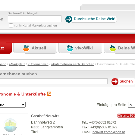
Suchwort/Suchbegriff
en
nur in Kanal Marktplatz suchen
atz
Aktuell
vivoWiki
Deine W
ondo
/
»Marktplatz
/
»Unternehmen
/
»Unternehmen nach Branchen
/ Gastronomie & Unterkünf
ternehmen suchen
ronomie & Unterkünfte
Einträge pro Seite:
Distanz 96
Gasthof Neuwirt
km
Bahnhofweg 2
Tel.:
+43(0)5332 81072
6336 Langkampfen
Fax.:
+43(0)5332 81072
Tirol
Email:
neuwirt.zoran@aon.at