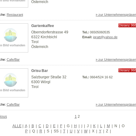
Österreich
che:
Restaurant
» zur Unternehmenspräsen
Distanz 96
Gartenkaffee
km
Oberndorferstrasse 49
Tel.:
06505060535
6322 Kirchbichl
Email:
jgratt@yahoo.de
Tirol
Österreich
che:
Cafe/Bar
» zur Unternehmenspräsen
Distanz 96
Grisu Bar
km
Salzburger Straße 32
Tel.:
0664/524 16 62
6300 Wörgl
Tirol
che:
Cafe/Bar
» zur Unternehmenspräsen
ious
1
2
ALLE
|
A
|
B
|
C
|
D
|
E
|
F
|
G
|
H
|
I
|
J
|
K
|
L
|
M
|
N
|
O
P
|
Q
|
R
|
S
|
SS
|
T
|
U
|
V
|
W
|
X
|
Y
|
Z
|