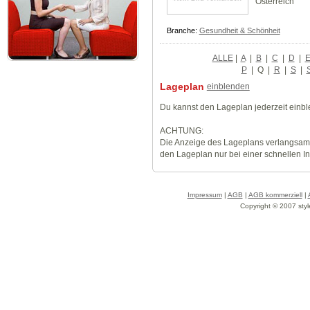
Österreich
Branche:
Gesundheit & Schönheit
ALLE
|
A
|
B
|
C
|
D
|
P
|
Q
|
R
|
S
|
Lageplan
einblenden
Du kannst den Lageplan jederzeit einb
ACHTUNG:
Die Anzeige des Lageplans verlangsamt
den Lageplan nur bei einer schnellen I
Impressum
|
AGB
|
AGB kommerziell
|
Copyright © 2007 styl