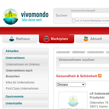
Suchwort/Suchbegriff
Suchen
nur in Kanal Marktplatz such
Rathaus
Marktplatz
Aktuell
Aktuelles
»vivomondo
/
»Marktplatz
/
»Unternehmen
/
»U
Unternehmen
Unternehmen suchen
Unternehmen im Umkreis
Unternehmen nach
Gesundheit & Schönheit
Branchen
Infos für Unternehmer
First Class Unternehmen
LR Selbständi
Gastronomie
Przybylski
Ostenallee 78
Unterkünfte
59071 Hamm