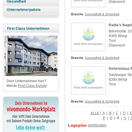
Gesundheit
Österreich
Unternehmerpakete
Branche:
Gesundheit & Schönheit
Radia's Nagel
First Class Unternehmen
Bahnhofstr. 10
6300 Wörgl
Tirol
Österreich
Branche:
Gesundheit & Schönheit
Reformhaus M
Salzburger St
6300 Wörgl
Dein Unternehmen hier?
Tirol
Werde
First Class Kunde
!
Branche:
Gesundheit & Schönheit
ALLE
|
A
|
B
|
C
|
D
|
P
|
Q
|
R
|
S
|
Lageplan
einblenden