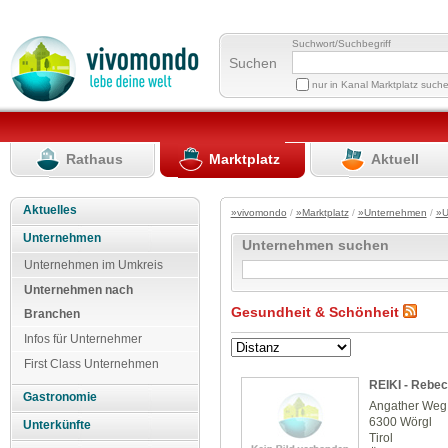
Suchwort/Suchbegriff
Suchen
nur in Kanal Marktplatz such
Rathaus
Marktplatz
Aktuell
Aktuelles
»vivomondo
/
»Marktplatz
/
»Unternehmen
/
»U
Unternehmen
Unternehmen suchen
Unternehmen im Umkreis
Unternehmen nach
Gesundheit & Schönheit
Branchen
Infos für Unternehmer
First Class Unternehmen
REIKI - Rebe
Gastronomie
Angather Weg
6300 Wörgl
Unterkünfte
Tirol