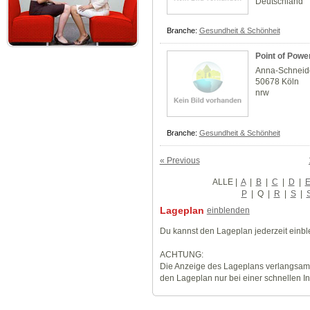
Deutschland
Branche:
Gesundheit & Schönheit
Point of Powe
Anna-Schneide
50678 Köln
nrw
Branche:
Gesundheit & Schönheit
« Previous
ALLE
|
A
|
B
|
C
|
D
|
P
|
Q
|
R
|
S
|
Lageplan
einblenden
Du kannst den Lageplan jederzeit einb
ACHTUNG:
Die Anzeige des Lageplans verlangsamt
den Lageplan nur bei einer schnellen I