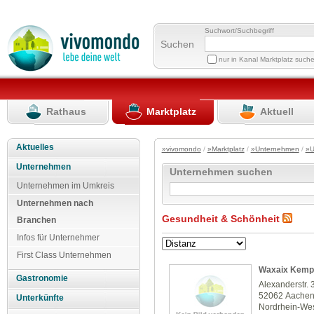
Suchwort/Suchbegriff
Suchen
nur in Kanal Marktplatz such
Rathaus
Marktplatz
Aktuell
Aktuelles
»vivomondo
/
»Marktplatz
/
»Unternehmen
/
»U
Unternehmen
Unternehmen suchen
Unternehmen im Umkreis
Unternehmen nach
Gesundheit & Schönheit
Branchen
Infos für Unternehmer
First Class Unternehmen
Waxaix Kemp
Gastronomie
Alexanderstr. 
52062 Aache
Unterkünfte
Nordrhein-Wes