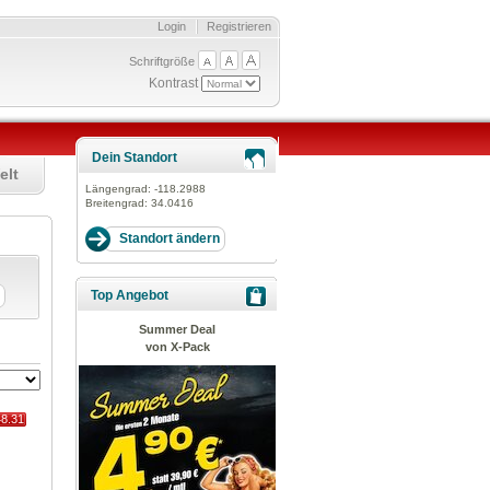
Login
Registrieren
Schriftgröße
Kontrast
Dein Standort
elt
Längengrad:
-118.2988
Breitengrad:
34.0416
Top Angebot
Summer Deal
von X-Pack
48.31