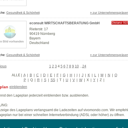
che:
Gesundheit & Schönheit
» zur Unternehmenspräsen
Distanz 91
econsult WIRTSCHAFTSBERATUNG GmbH
km
Rieterstr. 17
90419 Nürnberg
Bayern
Deutschland
che:
Gesundheit & Schönheit
» zur Unternehmenspräsen
ious
1
2
3
4
5
6
7
8
9
10
...
24
ALLE
|
A
|
B
|
C
|
D
|
E
|
F
|
G
|
H
|
I
|
J
|
K
|
L
|
M
|
N
|
O
P
|
Q
|
R
|
S
|
SS
|
T
|
U
|
V
|
W
|
X
|
Y
|
Z
|
plan
einblenden
nst den Lageplan jederzeit einblenden bzw. ausblenden.
UNG:
zeige des Lageplans verlangsamt die Ladezeiten auf vivomondo.com. Wir empfeh
geplan nur bei einer schnellen Internetverbindung (ADSL oder höher) zu öffnen.