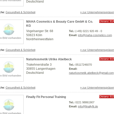
Deutschland
che:
Gesundheit & Schönheit
» zur Unternehmenspräsen
Distanz 91
MAHA Cosmetics & Beauty Care GmbH & Co.
km
KG
Vogelsanger Str. 68
Tel.:
(+49) 0221 920 49 - 0
50823 Köln
Email:
info@maha-cosmetics.com
Nordrheinwestfalen
che:
Gesundheit & Schönheit
» zur Unternehmenspräsen
Distanz 91
Naturkosmetik Ulrike Abelbeck
km
Trakehnerstraße 3
Tel.:
05117246070
30855 Langenhagen
Email:
Deutschland
naturkosmetik.abelbeck@gmail.com
che:
Gesundheit & Schönheit
» zur Unternehmenspräsen
Distanz 91
Finally Fit Personal Training
km
Tel.:
0221 98861907
Email:
info@finallyfit.de