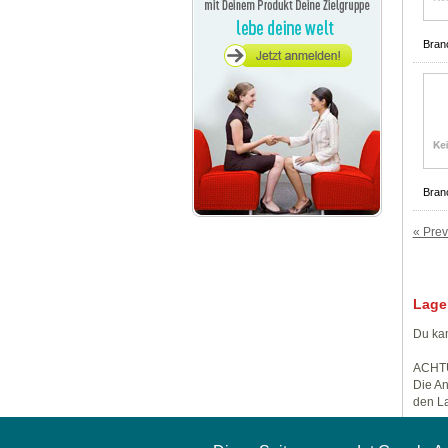
Bran
Bran
« Prev
Lage
Du kan
ACHT
Die An
den La