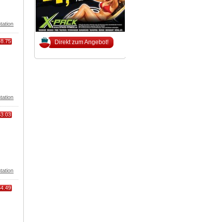
tation
48.75
Direkt zum Angebot!
tation
53.03
tation
54.49