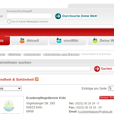
Suchwort/Suchbegriff
en
nur in Kanal Marktplatz suchen
atz
Aktuell
vivoWiki
Deine W
ondo
/
»Marktplatz
/
»Unternehmen
/
»Unternehmen nach Branchen
/ Gesundheit & Schönheit
ternehmen suchen
ndheit & Schönheit
Einträge pro Seite:
Distanz 91
Krankenpflegedienste Köln
km
Vogelsanger Str. 165
Tel.:
(0221) 92 16 19 - 0
50823 Köln
Fax.:
(0221) 92 16 19 - 24
NRW
Email:
h.schoenhauser@yahoo.de