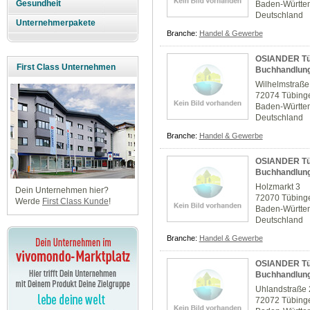
Gesundheit
Baden-Württe
Deutschland
Unternehmerpakete
Branche:
Handel & Gewerbe
OSIANDER Tüb
First Class Unternehmen
Buchhandlun
Wilhelmstraße
72074 Tübing
Baden-Württe
Deutschland
Branche:
Handel & Gewerbe
OSIANDER Tüb
Buchhandlun
Holzmarkt 3
Dein Unternehmen hier?
72070 Tübing
Werde
First Class Kunde
!
Baden-Württe
Deutschland
Branche:
Handel & Gewerbe
OSIANDER Tüb
Buchhandlun
Uhlandstraße 
72072 Tübing