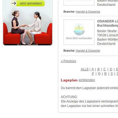
Baden-Württe
Deutschland
Branche:
Handel & Gewerbe
OSIANDER Lör
Buchhandlun
Basler Straße
79539 Lörrac
Baden-Württe
Deutschland
Branche:
Handel & Gewerbe
« Previous
ALLE
|
A
|
B
|
C
|
D
|
P
|
Q
|
R
|
S
|
Lageplan
einblenden
Du kannst den Lageplan jederzeit einb
ACHTUNG:
Die Anzeige des Lageplans verlangsamt
den Lageplan nur bei einer schnellen I