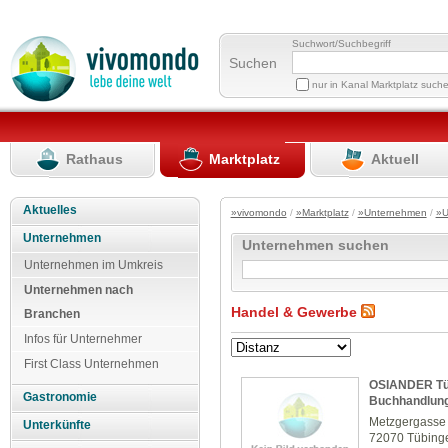
Suchwort/Suchbegriff
Suchen
nur in Kanal Marktplatz such
Rathaus
Marktplatz
Aktuell
Aktuelles
»vivomondo
/
»Marktplatz
/
»Unternehmen
/
»U
Unternehmen
Unternehmen suchen
Unternehmen im Umkreis
Unternehmen nach
Handel & Gewerbe
Branchen
Infos für Unternehmer
First Class Unternehmen
OSIANDER Tüb
Gastronomie
Buchhandlun
Metzgergasse
Unterkünfte
72070 Tübing